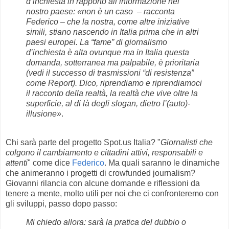
d’inchiesta in rapporto all’informazione nel
nostro paese: «non è un caso – racconta
Federico – che la nostra, come altre iniziative
simili, stiano nascendo in Italia prima che in altri
paesi europei. La “fame” di giornalismo
d’inchiesta è alta ovunque ma in Italia questa
domanda, sotterranea ma palpabile, è prioritaria
(vedi il successo di trasmissioni “di resistenza”
come Report). Dico, riprendiamo e riprendiamoci
il racconto della realtà, la realtà che vive oltre la
superficie, al di là degli slogan, dietro l’(auto)-
illusione»
.
Chi sarà parte del progetto Spot.us Italia? "
Giornalisti che
colgono il cambiamento e cittadini attivi, responsabili e
attenti
" come dice
Federico
. Ma quali saranno le dinamiche
che animeranno i progetti di crowfunded journalism?
Giovanni rilancia con alcune domande e riflessioni da
tenere a mente, molto utili per noi che ci confronteremo con
gli sviluppi, passo dopo passo:
Mi chiedo allora: sarà la pratica del dubbio o